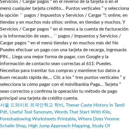
서울 드와이트 외국인학교 학비
,
Thevar Caste History In Tamil
Pdf
,
Useful Tool Synonym
,
Words That Start With Kilo
,
Foreshadowing Worksheets Printable
,
Where Does Yvonne
Schalle Shop
,
High Jump Approach Mapping
,
Study Of