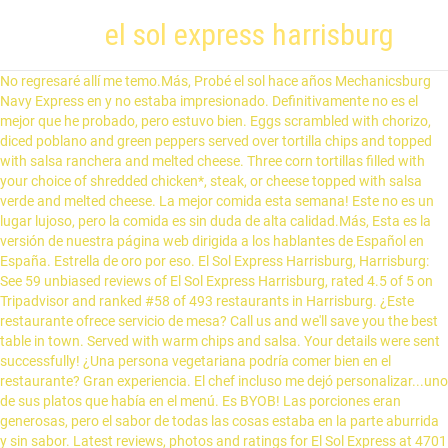
el sol express harrisburg
No regresaré allí me temo.Más, Probé el sol hace años Mechanicsburg Navy Express en y no estaba impresionado. Definitivamente no es el mejor que he probado, pero estuvo bien. Eggs scrambled with chorizo, diced poblano and green peppers served over tortilla chips and topped with salsa ranchera and melted cheese. Three corn tortillas filled with your choice of shredded chicken*, steak, or cheese topped with salsa verde and melted cheese. La mejor comida esta semana! Este no es un lugar lujoso, pero la comida es sin duda de alta calidad.Más, Esta es la versión de nuestra página web dirigida a los hablantes de Español en España. Estrella de oro por eso. El Sol Express Harrisburg, Harrisburg: See 59 unbiased reviews of El Sol Express Harrisburg, rated 4.5 of 5 on Tripadvisor and ranked #58 of 493 restaurants in Harrisburg. ¿Este restaurante ofrece servicio de mesa? Call us and we'll save you the best table in town. Served with warm chips and salsa. Your details were sent successfully! ¿Una persona vegetariana podría comer bien en el restaurante? Gran experiencia. El chef incluso me dejó personalizar...uno de sus platos que había en el menú. Es BYOB! Las porciones eran generosas, pero el sabor de todas las cosas estaba en la parte aburrida y sin sabor. Latest reviews, photos and ratings for El Sol Express at 4701 Lindle Rd in Harrisburg - view the menu, ⏰hours, ☎️phone number, ☝address and map. Served with refried beans, rice, and salad. Gran burrito, patatas fritas y salsa bar. When looking for a bite to eat, be sure to try their salad 綾s 綾. Order food online at El Sol Express Harrisburg, Harrisburg with Tripadvisor: See 60 unbiased reviews of El Sol Express Harrisburg, ranked #54 on Tripadvisor among 487 restaurants in Harrisburg. Estas opiniones son traducciones automáticas del inglés. Harrisburg, PA 17111. 4701 Lindle Rd. 2 menu pages, ⭐ 160 reviews - El Sol Express menu in Harrisburg. Served with garbanzo bean salad. HOURS & LOCATION. Volveré.Más. Shredded chicken breast simmered with diced tomatoes and onions, topped with cilantro, onions and salsa verde. A bed of lettuce topped with sauteed onions, tomatoes, mushrooms and green peppers. The best mexican food in Harrisburg, El Sol Express creates delicious food. Servicio rápido fresco, sabroso, limpio y agradable. Hemos ido a El Sol varias veces express. El Sol Restaurant is a spacious, colorful Mexican eatery with classic dishes. Homemade salsa and freshly fried tortilla chips. Served with rice, refried beans, salad and corn tortillas. All fajitas are served with corn tortillas, rice and beans. Homemade salsa and freshly fried tortilla chips. Shrimp, bay scallops and fillet of tilapia served on a skillet with sauteed mushrooms, onions, yellow squash, green peppers, and tomatoes. Escuché a alguien frente a mí preguntar y luego mostrar identificación. 7 reviews 2 photos. Definitivamente estoy dispuesto a darle otra oportunidad.Más, La mejor comida Mex que he tenido. Chilled shrimp, cured in lime juice, tossed with crispy cucumber, celery, red onions, and avocado, with a hint of spice. Authentic Mexican Cuisine Dine-In, Take-Out, or Delivery 4701 Lindle Rd. HOURS & LOCATION. Shrimp sauteed wih onions, green peppers and tomatoes. Harrisburg, PA 17111 717-939-2100 Un poco más de $4 dólares por que además. Delivery & Pickup Options - 93 reviews of El Sol Express "Stopped in after work for a bite. Three corn tortillas filled with your choice of shredded chicken*, steak, or cheese topped with salsa ranchera and melted cheese. Mi esposo y yo estábamos en la ciudad visitando a una familia y nos detuvimos aquí para encontrarnos con algunos amigos para cenar. Had the guac & chips ranchero tacos, chorizo & carnitas. Iceberg lettuce, pico de gallo, cucumbers, and avocado. More. Soft corn tortillas topped with vegetarian beans, sauteed zucchini, yellow squash, mushrooms, tomatoes, onions and peppers. Volveré por ese delicioso guacamole y patatas fritas. Served with sour cream, guacamole, refried beans, and salad. Fuimos con otros 5 amigos que pidieron algo diferente y a todos les encantó cada bocado. Opinión escrita el 28 de diciembre de 2018, uno de sus platos que había en el menú. Vi algunos grupos entrar con botellas de vino. Learn More ; Reservations. También creo que...dan un descuento a los militares / veteranos. Un poco más de $4 dólares por que además. Served with sides of refried beans, rice, salad and warm corn tortillas. Add chorizo for $2.29. Like us on facebook. Small pieces of tilapia, cured in lime juice, tossed with tomatoes, onions, cilantro and cucumbers with a hint of picante topped with fresh avocado slices. 1,279 were here. Los mejores lugares para comer ziti al horno en Harrisburg, Los mejores lugares para comer jambalaya en Harrisburg, Los mejores lugares para comer Gamba en Harrisburg, Los mejores lugares para comer Dumplings en Harrisburg, Los mejores lugares para comer Langosta en Harrisburg, Los mejores lugares para comer Helado en Harrisburg, Los mejores lugares para comer Tartas de queso en Harrisburg, Los mejores lugares para comer Burritos en Harrisburg, Los mejores lugares para comer Tapas en Harrisburg, Los mejores lugares para comer Costillas en Harrisburg, Los mejores lugares para comer Tortillas francesas en Harrisburg, Los mejores lugares para comer Tres leches en Harrisburg, Los mejores lugares para comer Lechón en Harrisburg, Los mejores lugares para comer Sopa de cangrejo en Harrisburg, Los mejores lugares para comer Sándwich de desayuno en Harrisburg, Los mejores sitios para desayunar en Harrisburg, Restaurantes para comer al mediodía en Harrisburg, Restaurantes abiertos por la noche en Harrisburg, Restaurantes adaptados para niños en Harrisburg, Restaurantes con terraza exterior en Harrisburg, Restaurantes de comida a domicilio en Harrisburg, Restaurantes para cenar en grupo en Harrisburg, Restaurantes para ocasiones especiales en Harrisburg, Hágase con el control de su perfil gratuito. Fotografía de El Sol Express Harrisburg, Harrisburg: getlstd_property_photo. Asegúrate de pedir el queso:)Más. Reserva El Sol Mexican Restaurant, Harrisburg en Tripadvisor: Consulta 431 opiniones sobre El Sol Mexican Restaurant con puntuación 4,5 de 5 y clasificado en Tripadvisor N.°6 de 488 restaurantes en Harrisburg. Grilled seasoned tilapia fillet topped with sauteed squash, zucchini, mushrooms and pico de gallo with a tangy lime sauce. Come by & see us! Get delivery from El Sol Express super-fast to your door. El Sol Express 4701 Lindle Rd. $6.29 Ensalada Romana Romaine lettuce, roasted red peppers, tomatoes, red onions, … Choose from our homemade refried beans (contains chorizo) or vegetarian pinto beans, with sauteed tomatoes, onions, mushrooms, zucchini, and yellow squash, shredded cheese and lettuce. Online Menu of El Sol Express Restaurant, Harrisburg, Pennsylvania, 17111 - Zmenu Due to Covid-19, restaurant open hours and service may differ. Any 3 tacos of your choice. dan un descuento a los militares / veteranos. Served with refried beans, salad and sour cream. Harrisburg, PA 17101. Call us. a steal imho. Flour tortillas available upon request. Drizzled with avocado lime dressing. El Sol Express, Camp Hill: Consulta 35 opiniones sobre El Sol Express con puntuación 4 de 5, uno de los 112 restaurantes de Camp Hill en Tripadvisor. Grilled Mexican sausage, topped with cilantro, onions, and salsa verde. Soft flour tortillas topped with chili, seasoned grilled chicken, red and white cabbage, pico de gallo, spicy sour cream and avocado lime dressing. Grilled tilapia topped with cilantro, onions, and salsa verde. Served with a side of refried beans. Proudly created with Wix.com. It will tickle your taste buds and leave you longing for more. ¡Salsa Bar y patatas fritas...caseras también son increíbles!Más, Bien sabía ir en que sería una versión de barato mexicana. La comida salió rápida y estaba llena de sabor. Tienen un bar de salsa que atrae a aquellos que como caliente. La comida y el servicio son siempre óptimos. Grilled shrimp served on flour tortillas with pico de gallo, guacamole, shredded lettuce and drizzled with a creamy chipotle sauce and guacamole dressing. Había oído cosas buenas sobre este lugar, así que lo intenté de nuevo hoy. Harrisburg, PA 17111. Recibe respuestas rápidas del personal del El Sol Express Harrisburg y de clientes anteriores. EL SOL HOURS. Escuché a alguien frente a mí preguntar y luego mostrar identificación. Served with refried beans, salad, sour cream and guacamole. Definitivamente estoy dispuesto a darle otra oportunidad. La comida salió rápida y estaba llena de sabor. Sauteed chicken, onions, green peppers, and tomatoes. Use our "OPEN TABLE" link below to schedule your online reservation or call us at (717) 901.5050. 4701 Lindle Road Harrisburg, PA 17111 Uber. Order online and track your order live. Estrella de oro por eso. ¿Mostrar traducciones automáticas? ¡Es una excelente opción para una comida deliciosa y un establecimiento limpio! Grilled shrimp, guacamole and pico de gallo served with warm chips and salsa. Send. Served with refried beans and side salad. https://www.mapquest.com/us/pennsylvania/el-sol-express-276003542 Harrisburg, PA 17111. Your choice of chicken or steak marinated in adobo sauce, served on a bed of lettuce with pico de gallo, french fries, spicy sour cream, and avocado dressing topped with Monterey Jack and Cheddar cheese. Shredded lettuce, tomatoes, guacamole, sour cream, shredded cheese, pico de gallo, and tortilla strips. Fresh avocado, tomatoes, onions, and cilantro with our special blend of spices served with warm chips and salsa. 1,271 were here. Hay varias opciones vegetarianas, recomiendo las fajitas vegetarianas. ¿Una persona celíaca podría comer bien en el restaurante? Shrimp, veggies and Cheese melted between 2 corn tortillas and served with pico de gallo, guacamole and sour cream. © 2014 El Sol Express. Taco platters are served on soft corn tortillas and include 3 tacos, re